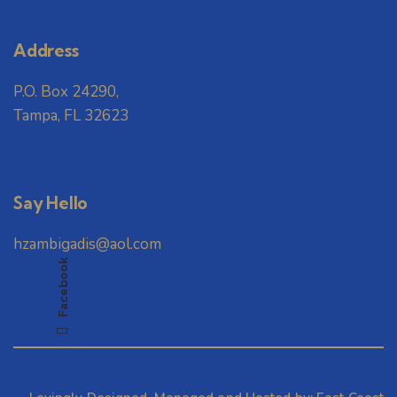
Address
P.O. Box 24290,
Tampa, FL 32623
Say Hello
hzambigadis@aol.com
Facebook